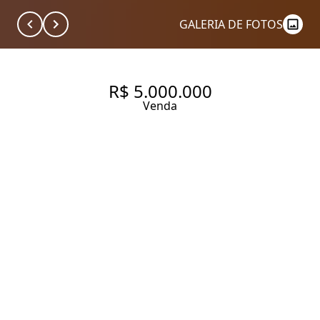
GALERIA DE FOTOS
R$ 5.000.000
Venda
VISTA MARAVILHOSA
LINDERBERG CLÁSSICO E
IMPECÁVEL APARTAMENTO
COM 255 M², 4 QUARTOS
SENDO 3 SUÍTES À VENDA NO
BAIRRO JARDIM PAULISTA.