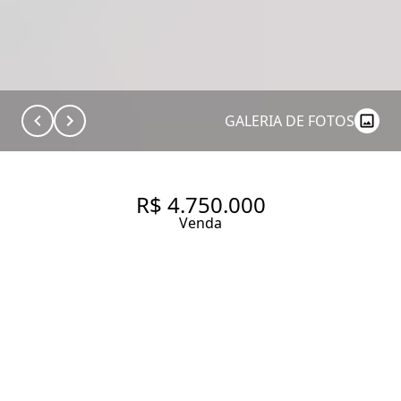
GALERIA DE FOTOS
R$ 4.750.000
Venda
UM REFÚGIO
CONTEMPORÂNEO COM
ALMA DE CASA EM PERDIZES
217 m² Área útil
2 Dormitórios
2 Suítes