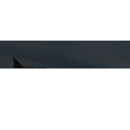
hes para
Entre em
ato
Contato
Nome
GIRALI
pp
7-0647
E-mail