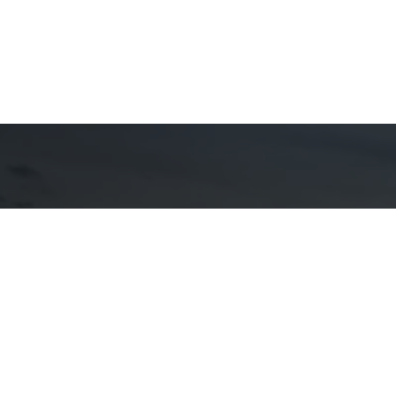
Detal
cont
EQUIPE AN
WhatsA
(11) 9857