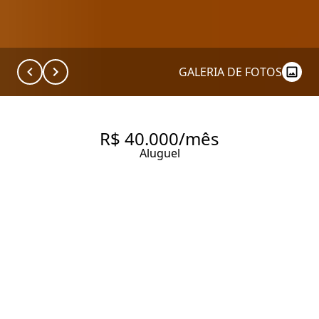
GALERIA DE FOTOS
R$ 40.000/mês
Aluguel
APARTAMENTO COM 300 M², 4
QUARTOS SENDO 4 SUÍTES
PARA LOCAÇÃO NO BAIRRO
VILA NOVA CONCEIÇÃO.
300 m² Área útil
442 m² Área total