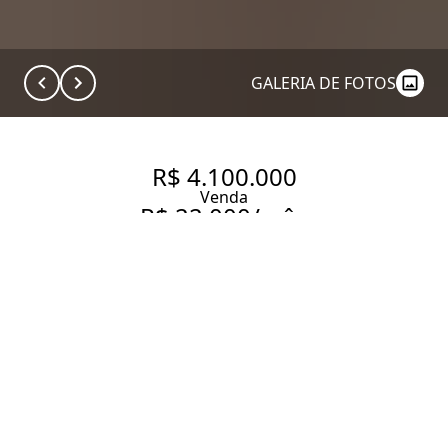
GALERIA DE FOTOS
R$ 4.100.000
Venda
R$ 22.000/mês
Aluguel
APARTAMENTO COM 184 M², À
VENDA NO BAIRRO VILA
UBERABINHA.
184 m² Área útil
1200 m² Área total