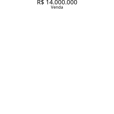
R$ 14.000.000
Venda
SOFISTICAÇÃO E AMPLITUDE
COM VISTA PRIVILEGIADA
407 m² Área útil
4 Dormitórios
4 Suítes
5 Vagas
Entrar em contato
Solicitar visita
Código do Imóvel:
AN3051