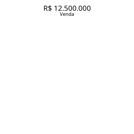
R$ 12.500.000
Venda
COBERTURA COM 354.07 M², 3
QUARTOS SENDO 3 SUÍTES À
VENDA NO BAIRRO VILA NOVA
CONCEIÇÃO.
354.07 m² Área útil
3 Dormitórios
3 Suítes
3 Banheiros
3 Vagas
Entrar em contato
Solicitar visita