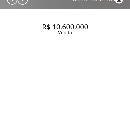
R$ 10.600.000
Venda
APARTAMENTO COM 298.0 M²,
À VENDA NO BAIRRO VILA
NOVA CONCEIÇÃO.
298 m² Área útil
3 Dormitórios
3 Suítes
4 Banheiros
5 Vagas
Entrar em contato
Solicitar visita