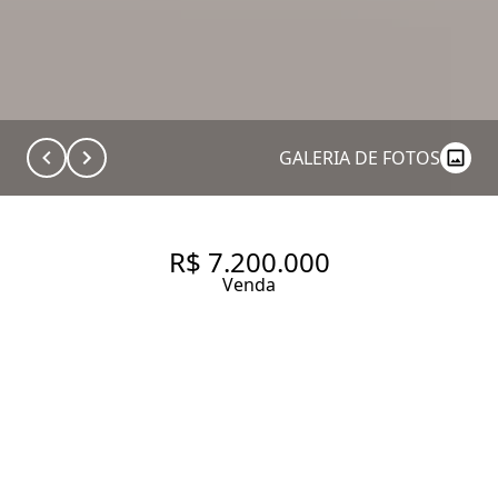
GALERIA DE FOTOS
R$ 7.200.000
Venda
APARTAMENTO COM 260 M², 4
QUARTOS SENDO 2 SUÍTES À
VENDA NO BAIRRO VILA NOVA