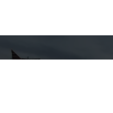
hes para
Entre em
ato
Contato
Nome
GIRALI
pp
7-0647
E-mail