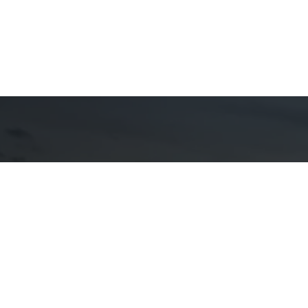
Detal
cont
EQUIPE AN
WhatsA
(11) 9857